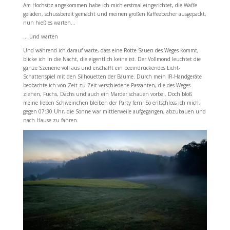
Am Hochsitz angekommen habe ich mich erstmal eingerichtet, die Waffe
geladen, schussbereit gemacht und meinen großen Kaffeebecher ausgepackt,
nun hieß es warten…
… und warten
Und während ich darauf warte, dass eine Rotte Sauen des Weges kommt,
blicke ich in die Nacht, die eigentlich keine ist. Der Vollmond leuchtet die
ganze Szenerie voll aus und erschafft ein beeindruckendes Licht-
Schattenspiel mit den Silhouetten der Bäume. Durch mein IR-Handgeräte
beobachte ich von Zeit zu Zeit verschiedene Passanten, die des Weges
ziehen, Fuchs, Dachs und auch ein Marder schauen vorbei. Doch bloß
meine lieben Schweinchen bleiben der Party fern. So entschloss ich mich,
gegen 07:30 Uhr, die Sonne war mittlerweile aufgegangen, abzubauen und
nach Hause zu fahren.