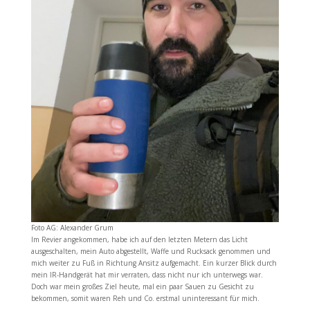
Foto AG: Alexander Grum
Im Revier angekommen, habe ich auf den letzten Metern das Licht
ausgeschalten, mein Auto abgestellt, Waffe und Rucksack genommen und
mich weiter zu Fuß in Richtung Ansitz aufgemacht. Ein kurzer Blick durch
mein IR-Handgerät hat mir verraten, dass nicht nur ich unterwegs war.
Doch war mein großes Ziel heute, mal ein paar Sauen zu Gesicht zu
bekommen, somit waren Reh und Co. erstmal uninteressant für mich.