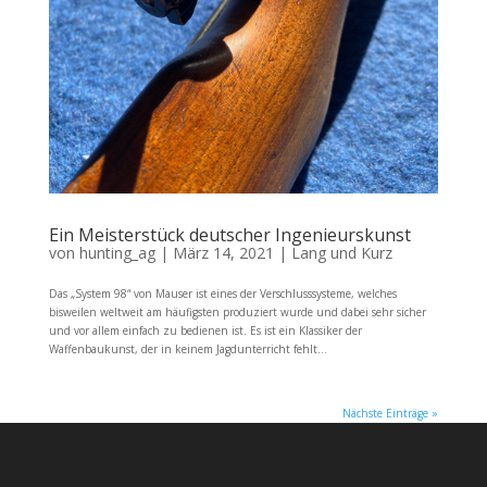
Ein Meisterstück deutscher Ingenieurskunst
von
hunting_ag
|
März 14, 2021
|
Lang und Kurz
Das „System 98“ von Mauser ist eines der Verschlusssysteme, welches
bisweilen weltweit am häufigsten produziert wurde und dabei sehr sicher
und vor allem einfach zu bedienen ist. Es ist ein Klassiker der
Waffenbaukunst, der in keinem Jagdunterricht fehlt...
Nächste Einträge »