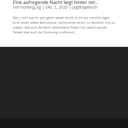
Eine aufregende Nacht liegt hinter mir…
von
hunting_ag
|
Okt. 2, 2020
|
Jagdtagebuch
Nein, nicht was ihr jetzt gleich wieder denkt! 😉 Ich war natürlich Jagen…
Es ist immer wieder faszinierend, nachts seinen Ansitz zu beziehen und zu
erleben, dass auch die Nacht verschiedene Phasen hat, sowohl was die
Tierwelt aber auch die Stimmung rundherum...