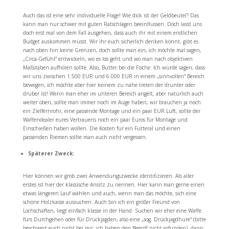
Auch das ist eine sehr individuelle Frage! Wie dick ist der Geldbeutel? Das
kann man nur schwer mit guten Ratschlägen beeinflussen. Doch lasst uns
doch erst mal von dem Fall ausgehen, dass auch ihr mit einem endlichen
Budget auskommen müsst. Wir ihr euch sicherlich denken könnt, gibt es
nach oben hin keine Grenzen, doch sollte man ein, ich möchte mal sagen,
„Circa-Gefühl“ entwickeln, wo es los geht und wo man nach objektiven
Maßstäben aufhören sollte. Also, Butter bei die Fische: Ich würde sagen, dass
wir uns zwischen 1.500 EUR und 6.000 EUR in einem „sinnvollen“ Bereich
bewegen, ich möchte aber hier keinem zu nahe treten der drunter oder
drüber ist! Wenn man eher im unteren Bereich angelt, aber natürlich auch
weiter oben, sollte man immer noch im Auge haben, wir brauchen ja noch
ein Zielfernrohr, eine passende Montage und ein paar EUR Luft, sollte der
Waffendealer eures Vertrauens noch ein paar Euros für Montage und
Einschießen haben wollen. Die Kosten für ein Futteral und einen
passenden Riemen sollte man auch nicht vergessen.
Späterer Zweck:
Hier können wir grob zwei Anwendungszwecke identifizieren. Als aller
erstes ist hier der klassische Ansitz zu nennen. Hier kann man gerne einen
etwas längeren Lauf wählen und auch, wenn man das möchte, sich eine
schöne Holzkasse aussuchen. Auch bin ich ein großer Freund von
Lochschäften, liegt einfach klasse in der Hand. Suchen wir eher eine Waffe
fürs Durchgehen oder für Drückjagden, also eine „sog. Drückjagdhure“ (bitte
beschwert euch nicht bei mir, ich haben den Begriff nicht erfunden), dann