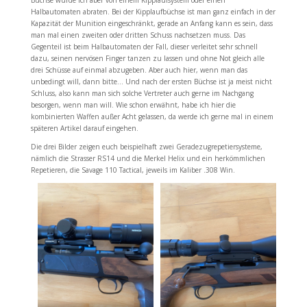
Büchse würde ich aber von einem Kipplaufsystem oder einen
Halbautomaten abraten. Bei der Kipplaufbüchse ist man ganz einfach in der
Kapazität der Munition eingeschränkt, gerade an Anfang kann es sein, dass
man mal einen zweiten oder dritten Schuss nachsetzen muss. Das
Gegenteil ist beim Halbautomaten der Fall, dieser verleitet sehr schnell
dazu, seinen nervösen Finger tanzen zu lassen und ohne Not gleich alle
drei Schüsse auf einmal abzugeben. Aber auch hier, wenn man das
unbedingt will, dann bitte… Und nach der ersten Büchse ist ja meist nicht
Schluss, also kann man sich solche Vertreter auch gerne im Nachgang
besorgen, wenn man will. Wie schon erwähnt, habe ich hier die
kombinierten Waffen außer Acht gelassen, da werde ich gerne mal in einem
späteren Artikel darauf eingehen.
Die drei Bilder zeigen euch beispielhaft zwei Geradezugrepetiersysteme,
nämlich die Strasser RS14 und die Merkel Helix und ein herkömmlichen
Repetieren, die Savage 110 Tactical, jeweils im Kaliber .308 Win.