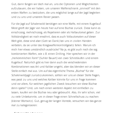
Gut, dann fangen wir doch mal an, uns die Optionen und Möglichkeiten
aufzubauen, die wir haben, um unseren Waffenschrank „sinnvoll“ mit den
ersten Waffen zu bestücken, die uns möglichst lange auf der Jagd begleiten
und zu uns und unserem Revier passen.
Für die Jagd auf Schalenwild benötigen wir eine Waffe, mit einem Kugellauf.
Meist greift der Jäger von heute hier auf eine Büchse zurück. Diese kann es
einschüssig, mehrschüssig, als Repetieren oder als Halbautomat geben. Zur
Vollständigkeit sei noch erwähnt, dass es auch Vollautomaten auf dieser
Welt gibt, diese sind aber (Gott sei Dank) bei uns in zivilen Händen
verboten, da sie unter das Kriegswaffenkontrollgesetz fallen. Warum ich
mich hier etwas umständlich ausdrücke? Na ja, es gibt auch noch die sog.
kombinierten Waffen, wie z.B. einen Drilling. Hier sprechen wir in der
„herkömmlichen Form“ (Suhler Bauart) von zwei Schrotläufen und einem
Kugellauf. Natürlich gibt es hier dann auch die verschiedensten
Kombinationen was Art und Kaliber angeht, aber das blenden wir an dieser
Stelle einfach mal aus. Um auf das eigentliche Thema „Büchse“ für die
Schalenwildjagd zurückzukommen, sollten wir uns an dieser Stelle fragen,
was passt zu uns und welches Kaliber könnte für uns in Frage kommen
und vor allem, für welchen jagdlichen Zweck brauchen wir diese Büchse
denn später? Und, um noch einen weiteren Aspekt mit einfließen zu
lassen, kaufen wir die Büchse neu oder gebraucht. Also, ihr sehr schon, viel
zu viele Unbekannte, um in dieser Frage einen Schnellschuss zu machen
(kleiner Wortwitz). Gut, genug der langen Vorrede, versuchen wir das ganze
mal zu kategorisieren: