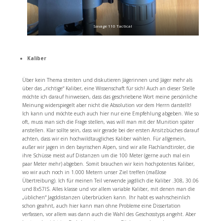
Savage 110 Tactical
Kaliber
Über kein Thema streiten und diskutieren Jägerinnen und Jäger mehr als
über das „richtige“ Kaliber, eine Wissenschaft für sich! Auch an dieser Stelle
möchte ich darauf hinweisen, dass das geschriebene Wort meine persönliche
Meinung widerspiegelt aber nicht die Absolution vor dem Herrn darstellt!
Ich kann und möchte euch auch hier nur eine Empfehlung abgeben. Wie so
oft, muss man sich die Frage stellen, was will man mit der Munition später
anstellen. Klar sollte sein, dass wir gerade bei der ersten Ansitzbüches darauf
achten, dass wir ein hochwildtaugliches Kaliber wählen. Für allgemein,
außer wir jagen in den bayrischen Alpen, sind wir alle Flachlandtiroler, die
ihre Schüsse meist auf Distanzen um die 100 Meter (gerne auch mal ein
paar Meter mehr) abgeben. Somit brauchen wir kein hochpotentes Kaliber,
wo wir auch noch in 1.000 Metern unser Ziel treffen (maßlose
Übertreibung). Ich für meinen Teil verwende jagdlich die Kaliber .308, 30.06
und 8x57IS. Alles klasse und vor allem variable Kaliber, mit denen man die
„üblichen“ Jagddistanzen überbrücken kann. Ihr habt es wahrscheinlich
schon geahnt, auch hier kann man ohne Probleme eine Dissertation
verfassen, vor allem was dann auch die Wahl des Geschosstyps angeht. Aber