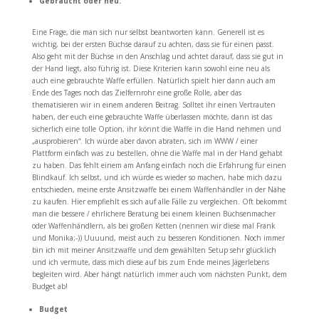
Gebraucht oder neu:
Eine Frage, die man sich nur selbst beantworten kann. Generell ist es
wichtig, bei der ersten Büchse darauf zu achten, dass sie für einen passt.
Also geht mit der Büchse in den Anschlag und achtet darauf, dass sie gut in
der Hand liegt, also führig ist. Diese Kriterien kann sowohl eine neu als
auch eine gebrauchte Waffe erfüllen. Natürlich spielt hier dann auch am
Ende des Tages noch das Zielfernrohr eine große Rolle, aber das
thematisieren wir in einem anderen Beitrag. Solltet ihr einen Vertrauten
haben, der euch eine gebrauchte Waffe überlassen möchte, dann ist das
sicherlich eine tolle Option, ihr könnt die Waffe in die Hand nehmen und
„ausprobieren“. Ich würde aber davon abraten, sich im WWW / einer
Plattform einfach was zu bestellen, ohne die Waffe mal in der Hand gehabt
zu haben. Das fehlt einem am Anfang einfach noch die Erfahrung für einen
Blindkauf. Ich selbst, und ich würde es wieder so machen, habe mich dazu
entschieden, meine erste Ansitzwaffe bei einem Waffenhändler in der Nähe
zu kaufen. Hier empfiehlt es sich auf alle Fälle zu vergleichen. Oft bekommt
man die bessere / ehrlichere Beratung bei einem kleinen Büchsenmacher
oder Waffenhändlern, als bei großen Ketten (nennen wir diese mal Frank
und Monika;-)) Uuuund, meist auch zu besseren Konditionen. Noch immer
bin ich mit meiner Ansitzwaffe und dem gewählten Setup sehr glücklich
und ich vermute, dass mich diese auf bis zum Ende meines Jägerlebens
begleiten wird. Aber hängt natürlich immer auch vom nächsten Punkt, dem
Budget ab!
Budget