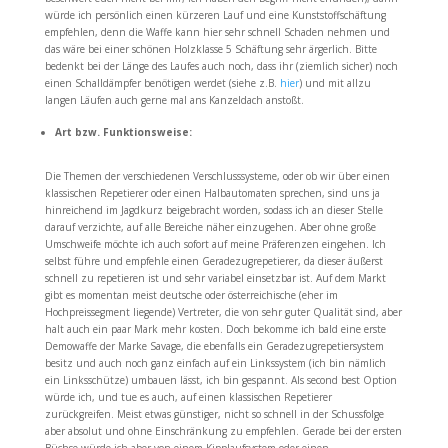
würde ich persönlich einen kürzeren Lauf und eine Kunststoffschäftung
empfehlen, denn die Waffe kann hier sehr schnell Schaden nehmen und
das wäre bei einer schönen Holzklasse 5 Schäftung sehr ärgerlich. Bitte
bedenkt bei der Länge des Laufes auch noch, dass ihr (ziemlich sicher) noch
einen Schalldämpfer benötigen werdet (siehe z.B.
hier
) und mit allzu
langen Läufen auch gerne mal ans Kanzeldach anstoßt.
Art bzw. Funktionsweise:
Die Themen der verschiedenen Verschlusssysteme, oder ob wir über einen
klassischen Repetierer oder einen Halbautomaten sprechen, sind uns ja
hinreichend im Jagdkurz beigebracht worden, sodass ich an dieser Stelle
darauf verzichte, auf alle Bereiche näher einzugehen. Aber ohne große
Umschweife möchte ich auch sofort auf meine Präferenzen eingehen. Ich
selbst führe und empfehle einen Geradezugrepetierer, da dieser äußerst
schnell zu repetieren ist und sehr variabel einsetzbar ist. Auf dem Markt
gibt es momentan meist deutsche oder österreichische (eher im
Hochpreissegment liegende) Vertreter, die von sehr guter Qualität sind, aber
halt auch ein paar Mark mehr kosten. Doch bekomme ich bald eine erste
Demowaffe der Marke Savage, die ebenfalls ein Geradezugrepetiersystem
besitz und auch noch ganz einfach auf ein Linkssystem (ich bin nämlich
ein Linksschütze) umbauen lässt, ich bin gespannt. Als second best Option
würde ich, und tue es auch, auf einen klassischen Repetierer
zurückgreifen. Meist etwas günstiger, nicht so schnell in der Schussfolge
aber absolut und ohne Einschränkung zu empfehlen. Gerade bei der ersten