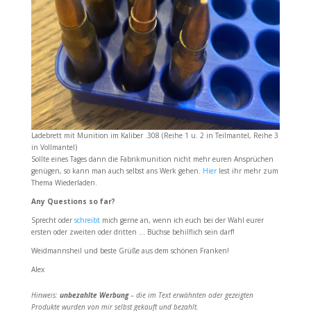
Ladebrett mit Munition im Kaliber .308 (Reihe 1 u. 2 in Teilmantel, Reihe 3
in Vollmantel)
Sollte eines Tages dann die Fabrikmunition nicht mehr euren Ansprüchen
genügen, so kann man auch selbst ans Werk gehen.
Hier
lest ihr mehr zum
Thema Wiederladen.
Any Questions so far?
Sprecht oder
schreibt
mich gerne an, wenn ich euch bei der Wahl eurer
ersten oder zweiten oder dritten … Büchse behilflich sein darf!
Weidmannsheil und beste Grüße aus dem schönen Franken!
Alex
Hinweis:
unbezahlte Werbung
– die im Text erwähnten oder gezeigten
Produkte wurden von mir selbst gekauft und bezahlt.