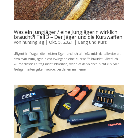
Was ein Jungjäger / eine Jungjägerin wirklich
braucht?! Teil 3 – Der Jäger und die Kurzwaffen
von
hunting_ag
|
Okt. 5, 2021
|
Lang und Kurz
„Eigentlich“ sagen die meisten Jäger, und ich schließe mich da teilweise an,
dass man zum Jagen nicht zwingend eine Kurzwaffe braucht. !Aber! Ich
würde diesen Beitrag nicht schreiben, wenn es denn doch nicht ein paar
Gelegenheiten geben würde, bei denen man eine...