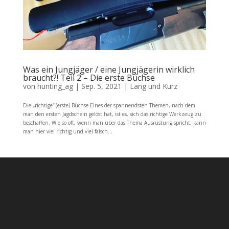
Was ein Jungjäger / eine Jungjägerin wirklich
braucht?! Teil 2 – Die erste Büchse
von
hunting_ag
|
Sep. 5, 2021
|
Lang und Kurz
Die „richtige“ (erste) Büchse Eines der spannendsten Themen, nach dem
man den ersten Jagdschein gelöst hat, ist es, sich das richtige Werkzeug zu
beschaffen. Wie so oft, wenn man über das Thema Ausrüstung spricht, kann
man hier viel richtig und viel falsch...