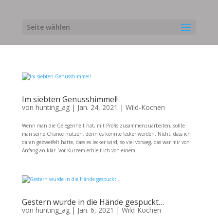
Seite wählen
Im siebten Genusshimmel!
von
hunting_ag
|
Jan. 24, 2021
|
Wild-Kochen
Wenn man die Gelegenheit hat, mit Profis zusammenzuarbeiten, sollte
man seine Chance nutzen, denn es könnte lecker werden. Nicht, dass ich
daran gezweifelt hätte, dass es lecker wird, so viel vorweg, das war mir von
Anfang an klar. Vor Kurzem erhielt ich von einem...
Gestern wurde in die Hände gespuckt…
von
hunting_ag
|
Jan. 6, 2021
|
Wild-Kochen