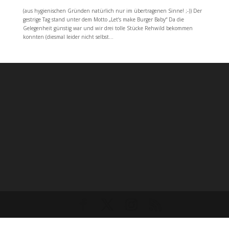
(aus hygienischen Gründen natürlich nur im übertragenen Sinne! ;-)) Der
gestrige Tag stand unter dem Motto „Let’s make Burger Baby“ Da die
Gelegenheit günstig war und wir drei tolle Stücke Rehwild bekommen
konnten (diesmal leider nicht selbst...